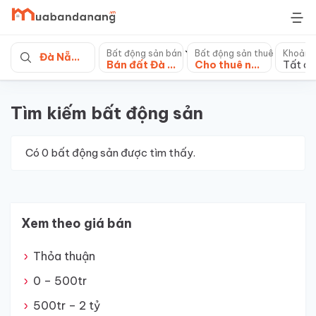
Skip
to
content
Bất động sản bán
Bất động sản thuê
Khoảng
Đà Nẵng
Bán đất Đà Nẵng
Cho thuê nhà mặt phố
Tất cả
Tìm kiếm bất động sản
Có
0
bất động sản được tìm thấy.
Xem theo giá bán
Thỏa thuận
0 – 500tr
500tr – 2 tỷ